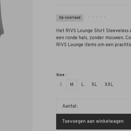
•
•
•
•
•
Op voorraad
Het RIVS Lounge Shirt Sleeveless 
een ronde hals, zonder mouwen. C
RIVS Lounge items om een prachtig
Size :
S
M
L
XL
XXL
Aantal:
Toevoegen aan winkelwagen