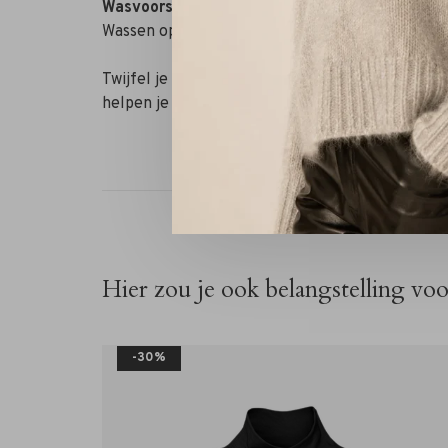
Wasvoorschrift
Wassen op 30 graden. Je houdt dit kledingstuk h
Twijfel je nog over je maat? Neem contact op 
helpen je graag verder!
Hier zou je ook belangstelling vo
-30%