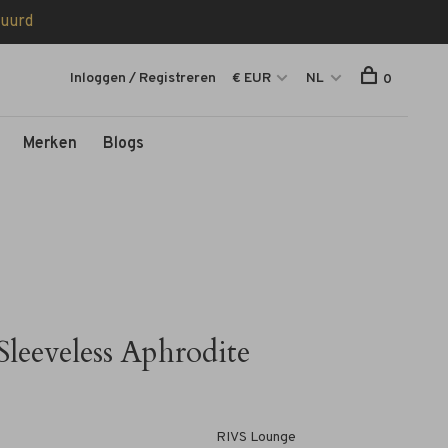
tuurd
Inloggen / Registreren
€ EUR
NL
0
Merken
Blogs
leeveless Aphrodite
RIVS Lounge