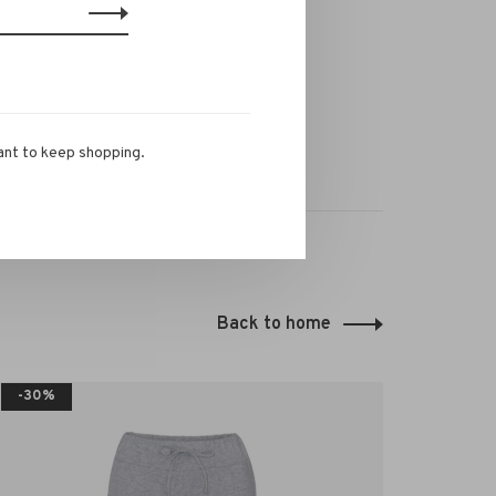
ant to keep shopping.
Back to home
-30%