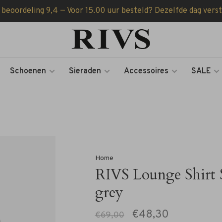
 beoordeling 9,4 — Voor 15.00 uur besteld? Dezelfde dag vers
Schoenen
Sieraden
Accessoires
SALE
Home
RIVS Lounge Shirt S
grey
€48,30
€69,00