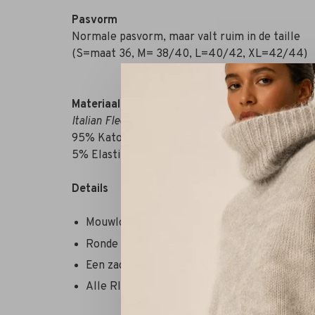
Pasvorm
Normale pasvorm, maar valt ruim in de taille
(S=maat 36, M= 38/40, L=40/42, XL=42/44)
Materiaal
Italian Fleece Compositie
95% Katoen
5% Elastine
Details
Mouwloze top
Ronde hals
Een zachte finish. Gemaakt van luxe training
Alle RIVS Lounge items zijn verkrijgbaar in 