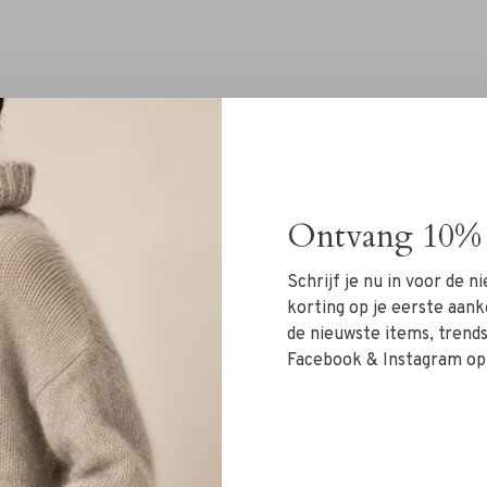
Ontvang 10% 
Schrijf je nu in voor de 
korting op je eerste aank
de nieuwste items, trends 
Facebook & Instagram op
sstof voor een heerlijk zacht en comfortabel gevoel
de volgende kleuren:
black
,
grey
,
white
en
soft green