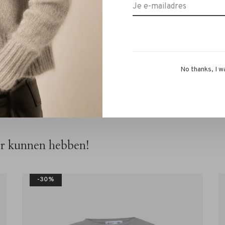
et langste mooi door het niet in de droger te doen.
met ons RIVS-team via de chat of
info@rivs.nl
. We
No thanks, I w
or kunnen hebben!
-30%