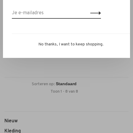
Janice
Janice
Janice Stanley Sneakers
Janice Stanley Sneakers
Handbal Vintage beige
Handbal Vintage camel
No thanks, I want to keep shopping.
€225,00
€225,00
Sorteren op:
Toon 1 - 8 van 8
Nieuw
Kleding