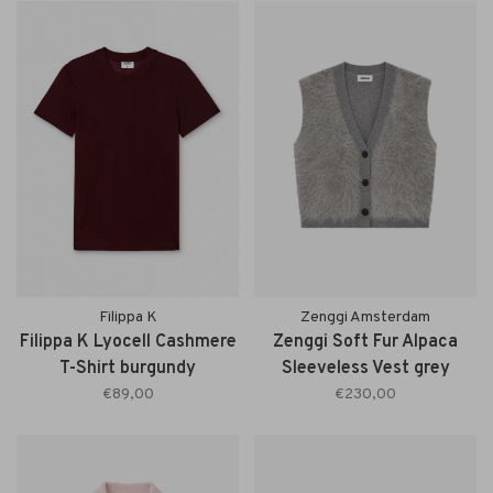
Filippa K
Zenggi Amsterdam
Filippa K Lyocell Cashmere
Zenggi Soft Fur Alpaca
T-Shirt burgundy
Sleeveless Vest grey
melange
€89,00
€230,00