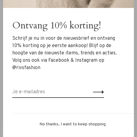
offwhite
white paris
€59,95
€95,00
Ontvang 10% korting!
Schrijf je nu in voor de nieuwsbrief en ontvang
10% korting op je eerste aankoop! Blijf op de
hoogte van de nieuwste items, trends en acties.
Volg ons ook via Facebook & Instagram op
@rivsfashion
Janice
La Salle
Janice Knight Coltrui
La Salle Raised Neck
Merino Wol off white
Pullover Top iron bleu
No thanks, I want to keep shopping.
€180,00
€179,00