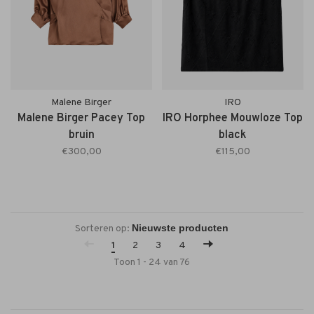
Malene Birger
IRO
Malene Birger Pacey Top
IRO Horphee Mouwloze Top
bruin
black
€300,00
€115,00
Sorteren op:
1
2
3
4
Toon 1 - 24 van 76