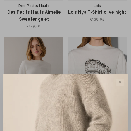
Des Petits Hauts
Lois
Des Petits Hauts Almelie
Lois Nya T-Shirt olive night
Sweater galet
€139,95
€179,00
✕
Lois
Janice
Lois Lauren T-Shirt
Janice Adam Shirt Katoen