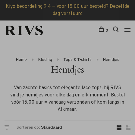
Kiyo beoordeling 9,4 — Voor 15.00 uur besteld? Dezelfde
dag verstuurd
0
Home
Kleding
Tops & T-shirts
Hemdjes
Hemdjes
Van zachte basics tot elegante lace tops: bij RIVS
vind je hemdjes voor elke dag en elk moment. Bestel
vóór 15.00 uur = vandaag verzonden of kom langs in
Alkmaar.
Sorteren op: