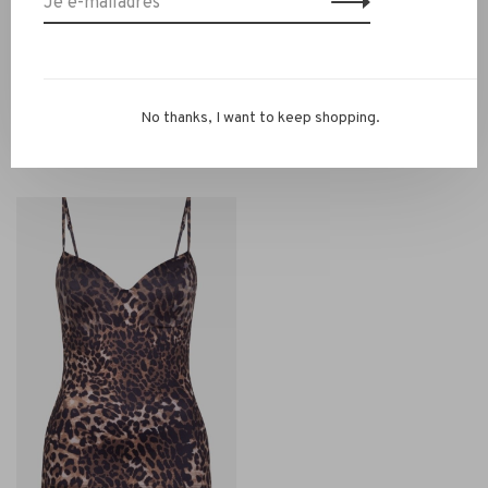
IBANA
Closed
Ibana Eden Top navy
Closed Tank Top white
No thanks, I want to keep shopping.
€79,95
€90,00