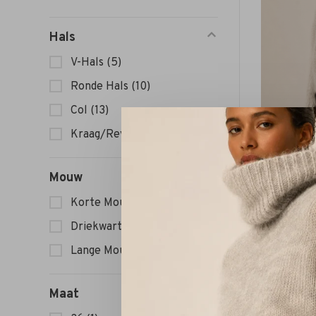
Hals
V-Hals
(5)
Ronde Hals
(10)
Col
(13)
Kraag/Revers
(6)
Mouw
Des Petit
Korte Mouw
(4)
Driekwart Mouw
(1)
Lange Mouw
(27)
Maat