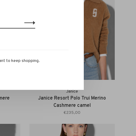
ant to keep shopping.
Janice
mere
Janice Resort Polo Trui Merino
Cashmere camel
€235,00