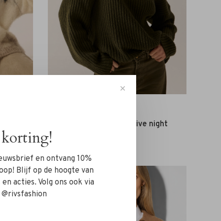
✕
Lois
Sweater
Lois Alba Col Trui olive night
korting!
€249,95
nieuwsbrief en ontvang 10%
oop! Blijf op de hoogte van
en acties. Volg ons ook via
 @rivsfashion