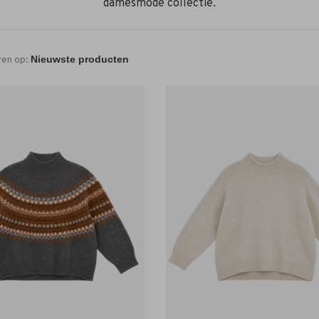
damesmode collectie.
ren op: