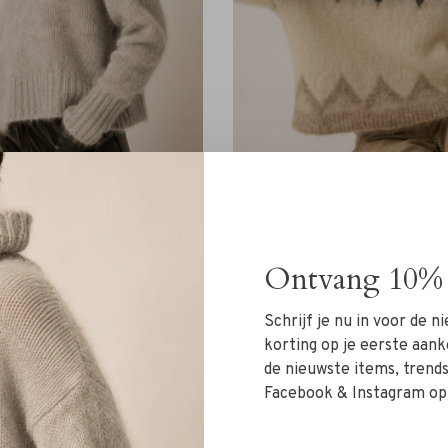
Des Petits Hauts
Des Petits Hauts
s Hauts Alira Sweater galet
Des Petits Hauts Althea 
Ontvang 10% 
jacquard galet
€219,00
€229,00
Schrijf je nu in voor de 
korting op je eerste aank
de nieuwste items, trends 
Facebook & Instagram op