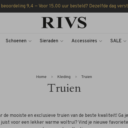
 beoordeling 9,4 — Voor 15.00 uur besteld? Dezelfde dag vers
Schoenen
Sieraden
Accessoires
SALE
Home
Kleding
Truien
Truien
 de mooiste en exclusieve truien van de beste kwaliteit! Ga j
 juist voor een lekker warme woltrui? Vind je nieuwe favoriete