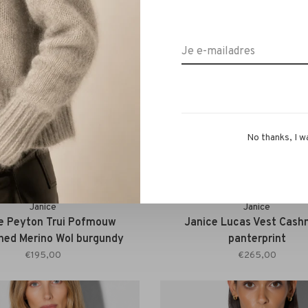
No thanks, I w
Janice
Janice
e Peyton Trui Pofmouw
Janice Lucas Vest Cash
hed Merino Wol burgundy
panterprint
€195,00
€265,00