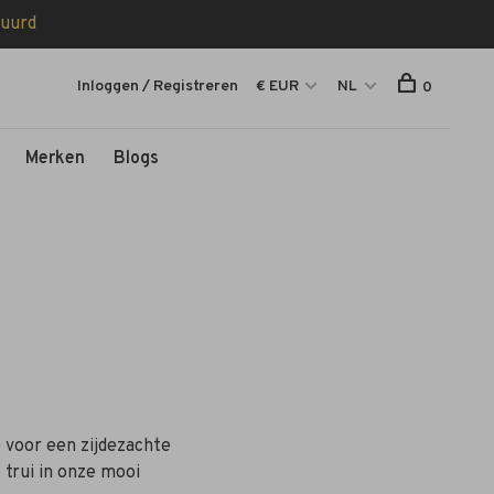
tuurd
Inloggen / Registreren
€ EUR
NL
0
Merken
Blogs
e voor een zijdezachte
 trui in onze mooi