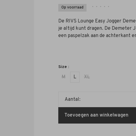
•
•
•
•
•
Op voorraad
De RIVS Lounge Easy Jogger Demete
je altijd kunt dragen. De Demeter J
een paspelzak aan de achterkant e
Size :
M
L
XL
Aantal:
Toevoegen aan winkelwagen