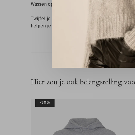
Wassen op 30 graden. Je houdt dit kledingstuk h
Twijfel je nog over je maat? Neem contact op 
helpen je graag verder!
Hier zou je ook belangstelling vo
-30%