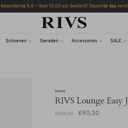
 beoordeling 9,4 — Voor 15.00 uur besteld? Dezelfde dag vers
Schoenen
Sieraden
Accessoires
SALE
Home
RIVS Lounge Easy J
€90,30
€129,00