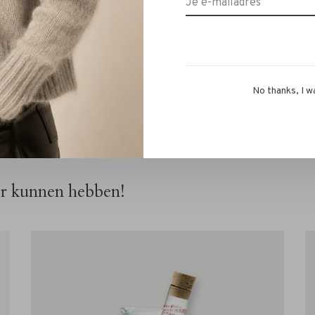
et langste mooi door het niet in de droger te doen.
met ons RIVS-team via de chat van
info@rivs.nl
. We
No thanks, I w
or kunnen hebben!