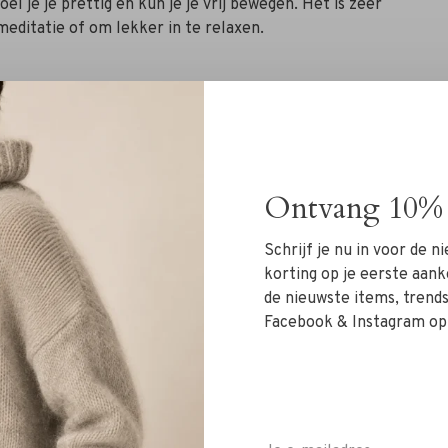
el je je prettig en kun je je vrij bewegen. Het is zeer
meditatie of om lekker in te relaxen.
Ontvang 10% 
derkant
Schrijf je nu in voor de 
korting op je eerste aank
de nieuwste items, trends 
kt zakje aan de achterkant
Facebook & Instagram op
xe trainingsstof wat heerlijk, zacht en comfortabel
n de kleuren: zwart, grijs, wit en zachtgroen