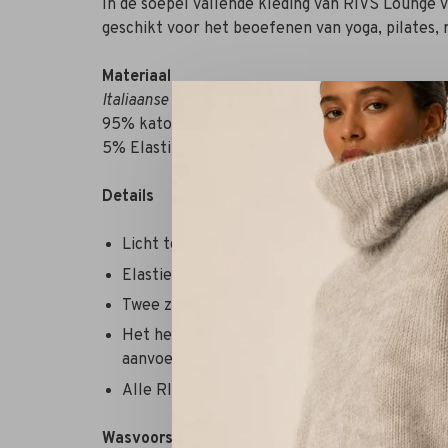
In de soepel vallende kleding van RIVS Lounge vo
geschikt voor het beoefenen van yoga, pilates, 
Materiaal
Italiaanse Fleece Compositie
95% katoen
5% Elastine
Details
Licht toelopende pijp met omslag aan de on
Elastieken band met koord
Twee zakken aan de zijkant en een dichtgesti
Het heeft een mooie zachte afwerking. Van lu
aanvoelt.
Alle RIVS Lounge artikelen zijn verkrijgbaar i
Wasvoorschrift