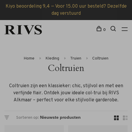
Kiyo beoordeling 9,4 — Voor 15.00 uur besteld? Dezelfde
dag verstuurd
0
Home
Kleding
Truien
Coltruien
Coltruien
Coltruien zijn een klassieker: chic, stijlvol en met een
verfijnde flair. Ontdek jouw ideale col‑trui bij RIVS
Alkmaar – perfect voor elke stijlvolle garderobe.
Sorteren op: