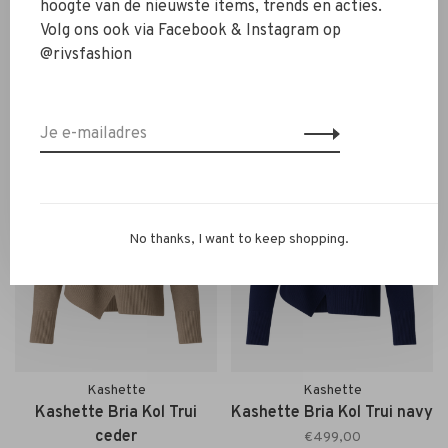
hoogte van de nieuwste items, trends en acties.
Malene Birger Aura Koltrui
Majestic Filatures Turtle
Volg ons ook via Facebook & Instagram op
cabernet
Trui black
@rivsfashion
€260,00
€335,00
No thanks, I want to keep shopping.
Kashette
Kashette
Kashette Bria Kol Trui
Kashette Bria Kol Trui navy
ceder
€499,00