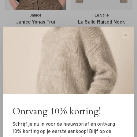
Janice
La Salle
Janice Yonas Trui
La Salle Raised Neck
Cashmere bruin
Hollow Sweater pearl
✕
€435,00
€240,00
Ontvang 10% korting!
Schrijf je nu in voor de nieuwsbrief en ontvang
10% korting op je eerste aankoop! Blijf op de
Malene Birger
Majestic Filatures