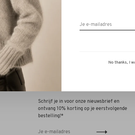
ice Burt Loafe nude
Zenggi Amsterdam Light Li
Long Skirt desert
€255,00
€280,00
€196,00
No thanks, I w
Schrijf je in voor onze nieuwsbrief en
ontvang 10% korting op je eerstvolgende
bestelling!*