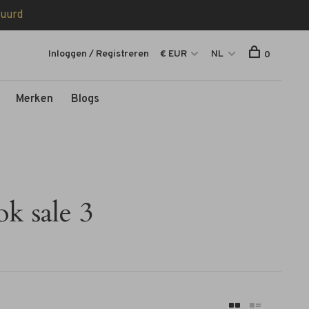
tuurd
Inloggen / Registreren
€ EUR
NL
0
Merken
Blogs
k sale 3