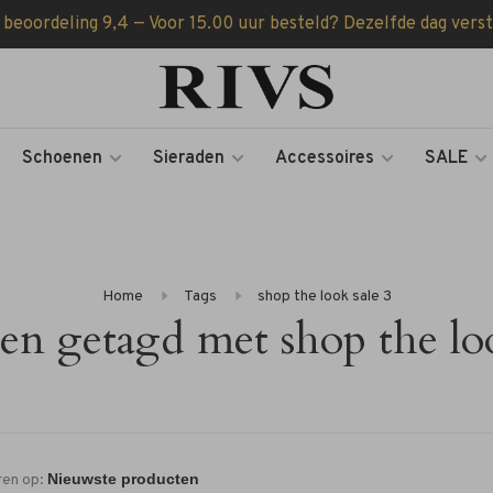
 beoordeling 9,4 — Voor 15.00 uur besteld? Dezelfde dag vers
Schoenen
Sieraden
Accessoires
SALE
Home
Tags
shop the look sale 3
en getagd met shop the loo
ren op: