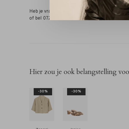
Heb je vragen of wil je stylingadvies? Stuur o
of bel 072-7210960. Je bent ook welkom in onze
Hier zou je ook belangstelling vo
-30%
-30%