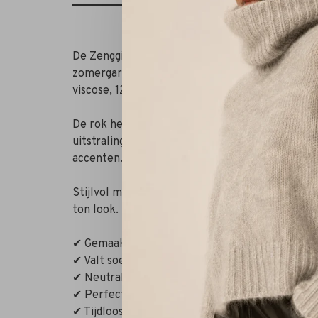
De Zenggi Light Linen Mix Long Skirt in de kleur 
zomergarderobe. Deze lange rok is gemaakt va
viscose, 12% polyamide) en biedt een perfecte 
De rok heeft een vloeiend silhouet dat soepel o
uitstraling geeft. De neutrale desertkleur laat
accenten.
Stijlvol met een eenvoudige top, blouse of het 
ton look.
✔ Gemaakt van ademende linnenmix
✔ Valt soepel en luchtig
✔ Neutrale kleur: desert
✔ Perfect voor zomerse dagen
✔ Tijdloos en veelzijdig ontwerp