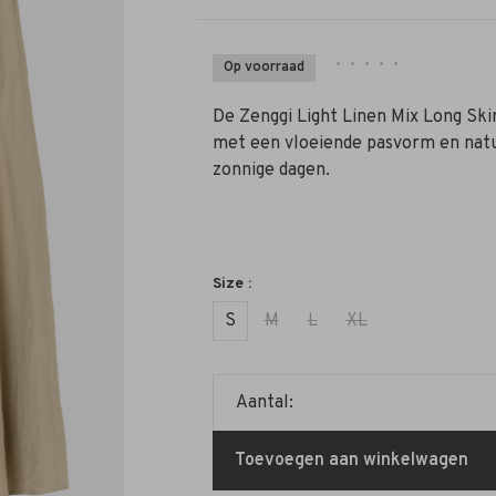
•
•
•
•
•
Op voorraad
De Zenggi Light Linen Mix Long Skir
met een vloeiende pasvorm en natuu
zonnige dagen.
Size :
S
M
L
XL
Aantal:
Toevoegen aan winkelwagen