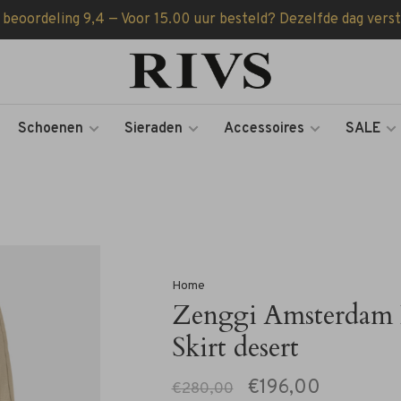
 beoordeling 9,4 — Voor 15.00 uur besteld? Dezelfde dag vers
Schoenen
Sieraden
Accessoires
SALE
Home
Zenggi Amsterdam 
Skirt desert
€196,00
€280,00