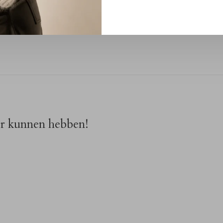
ns een WhatsApp op 06-13069593, mail naar
info@rivs.nl
 winkel in Alkmaar – Ritsevoort 21!
or kunnen hebben!