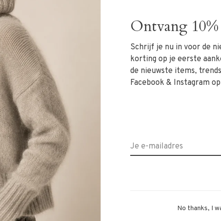
Ontvang 10% 
desert is een stijlvolle essential voor de
Schrijf je nu in voor de 
n een hoogwaardige linnenmix (44% linnen, 44%
korting op je eerste aank
balans tussen comfort en elegantie.
de nieuwste items, trends 
Facebook & Instagram op
m het lichaam valt en een natuurlijke, vrouwelijke
 zich eenvoudig combineren met zachte tinten of frisse
bijpassende linnen shirt voor een geraffineerde ton-sur-
No thanks, I w