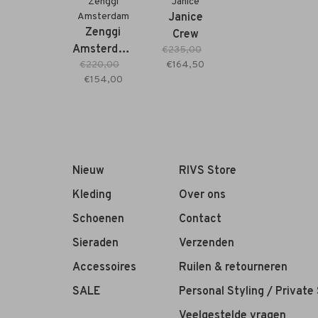
Zenggi
Janice
Amsterdam
Janice
Zenggi
Crew
Amsterdam
€235,00
Instapper
€220,00
€164,50
Light Linen
panterprint
€154,00
Mix
Cropped
Shirt
desert
Nieuw
RIVS Store
Kleding
Over ons
Schoenen
Contact
Sieraden
Verzenden
Accessoires
Ruilen & retourneren
SALE
Personal Styling / Private
Veelgestelde vragen