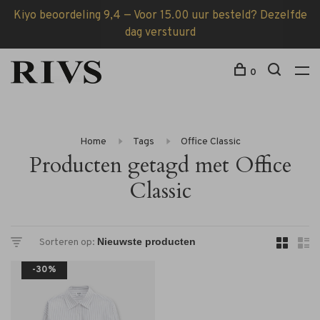
Kiyo beoordeling 9,4 — Voor 15.00 uur besteld? Dezelfde
dag verstuurd
0
Home
Tags
Office Classic
Producten getagd met Office
Classic
Sorteren op:
-30%