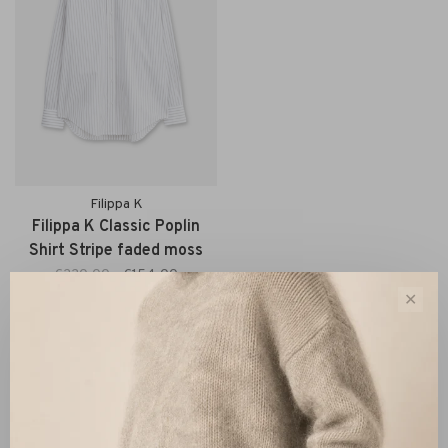
Filippa K
Filippa K Classic Poplin
Shirt Stripe faded moss
€220,00
€154,00
✕
Sorteren op:
Toon 1 - 1 van 1