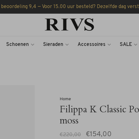
 beoordeling 9,4 — Voor 15.00 uur besteld? Dezelfde dag vers
Schoenen
Sieraden
Accessoires
SALE
Home
Filippa K Classic Po
moss
€154,00
€220,00