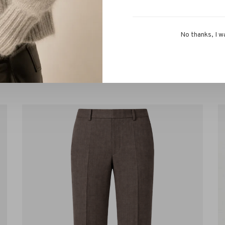
No thanks, I w
or kunnen hebben!