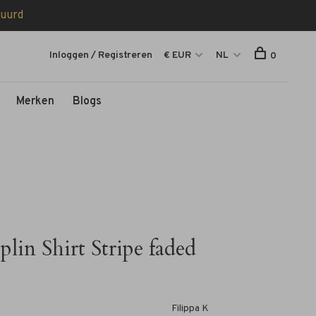
tuurd
Inloggen / Registreren
€ EUR
NL
0
Merken
Blogs
plin Shirt Stripe faded
Filippa K