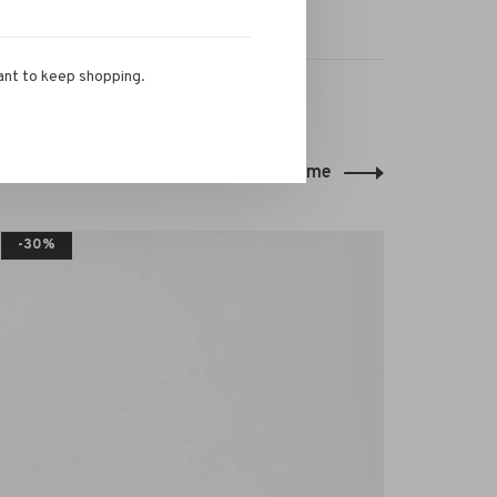
ant to keep shopping.
Back to home
-30%