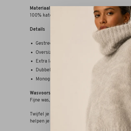
Materiaal
100% katoen
Details
Gestreept patroon in de kleur faded moss
Oversized
Extra lange mouwen
Dubbel geplooide manchet
Monogram buttoning
Wasvoorschrift
Fijne was, 30 graden
Twijfel je nog over je maat? Neem contact op 
helpen je graag verder!