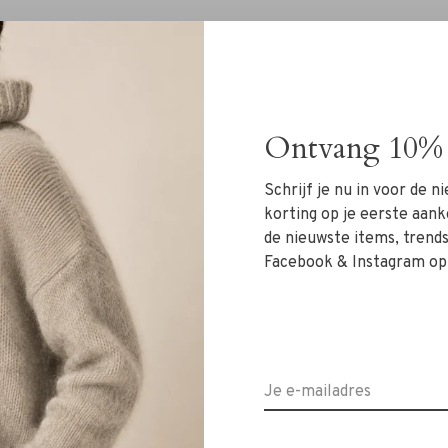
Ontvang 10% 
Schrijf je nu in voor de 
korting op je eerste aank
de nieuwste items, trends 
Facebook & Instagram op
met ons RIVS-team via de chat of
info@rivs.nl
. We