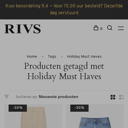
Kiyo beoordeling 9,4 — Voor 15.00 uur besteld? Dezelfde
dag verstuurd
0
Home
Tags
Holiday Must Haves
Producten getagd met
Holiday Must Haves
Sorteren op:
-30%
-30%