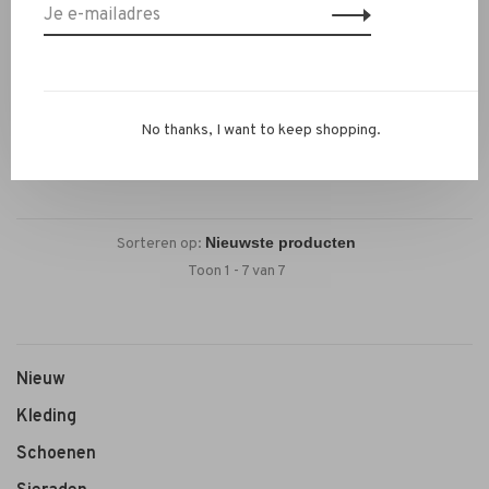
Baum Und Pferdgarten
Baum und Pferdgarten
Skirt Callis lime green
check
€199,00
€139,30
No thanks, I want to keep shopping.
Sorteren op:
Toon 1 - 7 van 7
Nieuw
Kleding
Schoenen