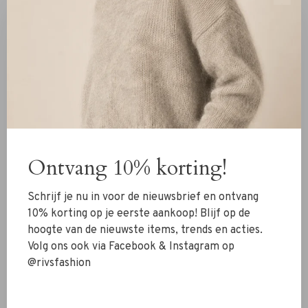
Notes Du Nord
Malene Birger
Notes Du Nord Genny
Malene Birger Micea Pump
Recycled Dress zebra
dusty brown
€175,00
€122,50
€490,00
€343,00
-30%
Ontvang 10% korting!
Schrijf je nu in voor de nieuwsbrief en ontvang
10% korting op je eerste aankoop! Blijf op de
hoogte van de nieuwste items, trends en acties.
Volg ons ook via Facebook & Instagram op
@rivsfashion