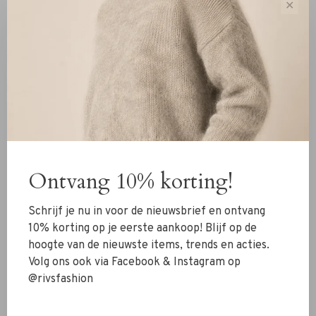
✕
Lengte voorkant bij maat 36, gemeten vanaf het hoogste
punt van de schouder: 94 cm
Jurk valt normaal qua maat, neem je normale maat
Materiaal
100% gerecycled polyester
Details
Met stof bedekt knoopdetail aan de voorkant in de
Ontvang 10% korting!
taille
Rits aan de zijkant
Schrijf je nu in voor de nieuwsbrief en ontvang
Split achter in de nek met knoopsluiting
10% korting op je eerste aankoop! Blijf op de
Losse mouwen met elastiek onderaan
hoogte van de nieuwste items, trends en acties.
Volg ons ook via Facebook & Instagram op
Niet-rekbare gerecyclede stof
@rivsfashion
Wasvoorschrift