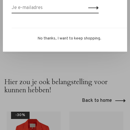
Fijne was, 30 graden
Twijfel je nog over je maat? Neem contact op met ons
RIVS-team via de chat of
info@rivs.nl
. We helpen je graag
verder!
No thanks, I want to keep shopping.
Hier zou je ook belangstelling voor
kunnen hebben!
Back to home
-30%