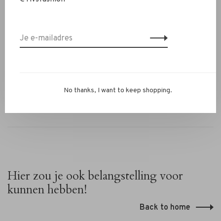
✔ Elegante hak van 4 cm
✔ Puntige, vrouwelijke teen
✔ Valt op maat
Heb je vragen of wil je combineren met andere items?
Stuur ons een WhatsApp op 06-13069593, mail naar
info@rivs.nl
of bel 072-7210960. Je bent ook welkom in
onze winkel in Alkmaar – Ritsevoort 21!
No thanks, I want to keep shopping.
Hier zou je ook belangstelling voor
kunnen hebben!
Back to home