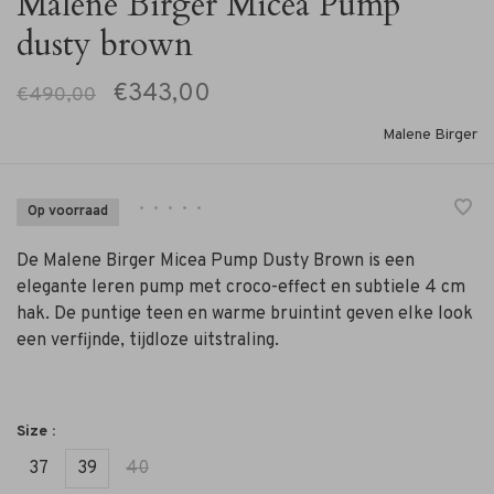
Malene Birger Micea Pump
dusty brown
€343,00
€490,00
Malene Birger
•
•
•
•
•
Op voorraad
De Malene Birger Micea Pump Dusty Brown is een
elegante leren pump met croco-effect en subtiele 4 cm
hak. De puntige teen en warme bruintint geven elke look
een verfijnde, tijdloze uitstraling.
Size :
37
39
40