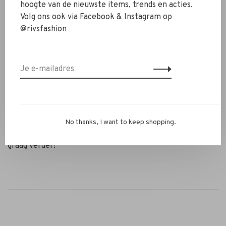
hoogte van de nieuwste items, trends en acties.
trainingsstof wat heerlijk, zacht en comfortabel
Volg ons ook via Facebook & Instagram op
aanvoelt.
@rivsfashion
Alle RIVS Lounge artikelen zijn verkrijgbaar in de
kleuren: zwart, grijs, wit en zachtgroen
Wasvoorschrift
Wassen op 30 graden. Je houdt dit kledingstuk het
langste mooi door het niet in de droger te doen.
Twijfel je nog over je maat? Neem contact op met ons
No thanks, I want to keep shopping.
RIVS-team via de chat van
info@rivs.nl
. We helpen je
graag verder!