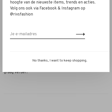
hoogte van de nieuwste items, trends en acties.
trainingsstof wat heerlijk, zacht en comfortabel
Volg ons ook via Facebook & Instagram op
aanvoelt.
@rivsfashion
Alle RIVS Lounge artikelen zijn verkrijgbaar in de
kleuren: zwart, grijs, wit en zachtgroen
Wasvoorschrift
Wassen op 30 graden. Je houdt dit kledingstuk het
langste mooi door het niet in de droger te doen.
Twijfel je nog over je maat? Neem contact op met ons
No thanks, I want to keep shopping.
RIVS-team via de chat van
info@rivs.nl
. We helpen je
graag verder!