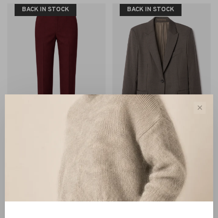
BACK IN STOCK
BACK IN STOCK
✕
Filippa K
Filippa K
Filippa K Emma Cropped
Filippa K Sasha Cool Wool
Cool Wool Trousers
Blazer driftwood
bordeaux burgundy
€220,00
€390,00
BACK IN STOCK