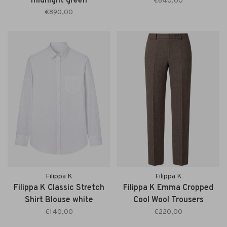
midnight green
€640,00
€890,00
Filippa K
Filippa K
Filippa K Classic Stretch
Filippa K Emma Cropped
Shirt Blouse white
Cool Wool Trousers
driftwood
€140,00
€220,00