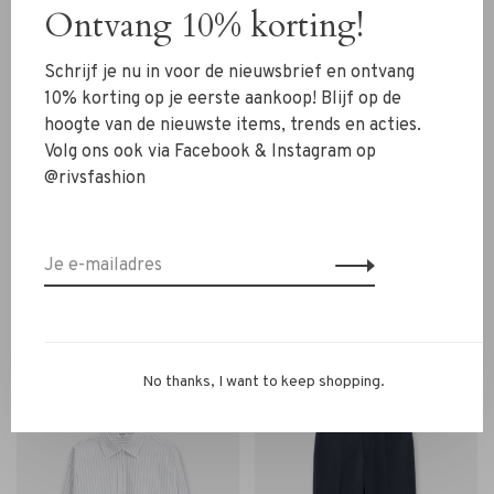
Ontvang 10% korting!
Schrijf je nu in voor de nieuwsbrief en ontvang
10% korting op je eerste aankoop! Blijf op de
hoogte van de nieuwste items, trends en acties.
Volg ons ook via Facebook & Instagram op
@rivsfashion
Filippa K
Filippa K
Filippa K Sasha Cool Wool
Filippa K Sasha Cool Wool
Blazer bordeaux burgundy
Blazer navy
€390,00
€340,00
No thanks, I want to keep shopping.
-30%
BACK IN STOCK