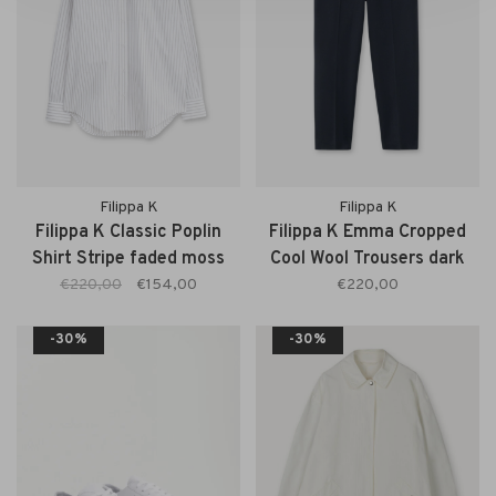
Filippa K
Filippa K
Filippa K Classic Poplin
Filippa K Emma Cropped
Shirt Stripe faded moss
Cool Wool Trousers dark
navy
€220,00
€154,00
€220,00
-30%
-30%