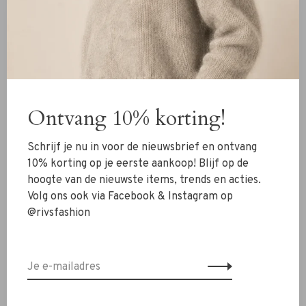
ADORN
ADORN
ADORN Moon Ring black
ADORN Moon Ring gold
natural
high polish
€169,00
€115,00
Ontvang 10% korting!
Schrijf je nu in voor de nieuwsbrief en ontvang
10% korting op je eerste aankoop! Blijf op de
hoogte van de nieuwste items, trends en acties.
Volg ons ook via Facebook & Instagram op
@rivsfashion
ADORN
ADORN
ADORN Big Moon Ring
ADORN Trinity 3 Ring gold