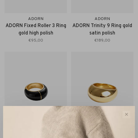
ADORN
ADORN
ADORN Fixed Roller 3 Ring
ADORN Trinity 9 Ring gold
gold high polish
satin polish
€95,00
€189,00
✕