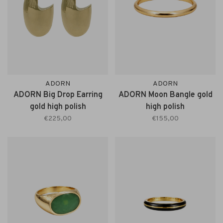
ADORN
ADORN
ADORN Big Drop Earring
ADORN Moon Bangle gold
gold high polish
high polish
€225,00
€155,00