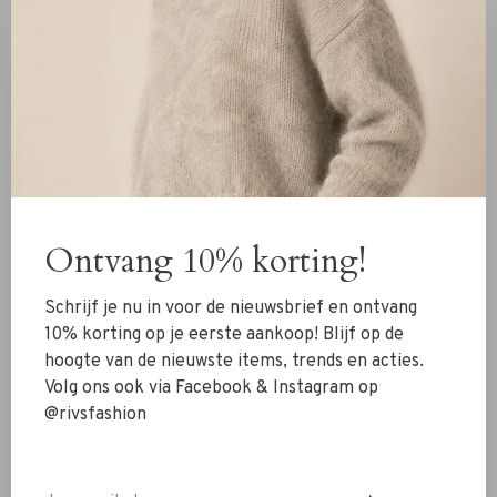
60% gerecycled messing en 100% gerecycled sterling
zilver, met een ethisch 18-karaats verguld laagje dat
straalt van elegantie.
Het moderne silhouet en de massieve vorm maken deze
ring tot een opvallend maar verfijnd accessoire. Draag de
Moon Ring solo voor een minimalistische statement of
combineer met andere gouden sieraden voor een
gelaagde look.
Ontvang 10% korting!
✔ 18K verguld met hoogglans finish
Schrijf je nu in voor de nieuwsbrief en ontvang
✔ Duurzaam en ethisch geproduceerd
10% korting op je eerste aankoop! Blijf op de
✔ Sculpturaal en tijdloos ontwerp
hoogte van de nieuwste items, trends en acties.
✔ Statement piece met luxe uitstraling
Volg ons ook via Facebook & Instagram op
✔ Gemaakt van gerecycled metaal
@rivsfashion
Heb je vragen of wil je combineren met andere items?
Stuur ons een WhatsApp op 06-13069593, mail naar
info@rivs.nl
of bel 072-7210960. Je bent ook welkom in