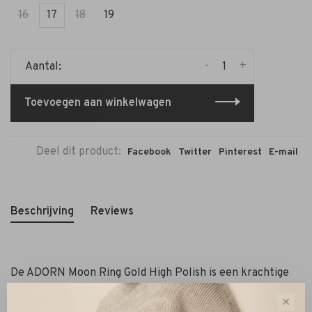
16
17
18
19
-
+
Aantal:
Toevoegen aan winkelwagen
Deel dit product:
Facebook
Twitter
Pinterest
E-mail
Beschrijving
Reviews
De ADORN Moon Ring Gold High Polish is een krachtige
statement ring met een vloeiend, afgerond design en een
✕
luxe hoogglans afwerking. Deze ring is vervaardigd uit