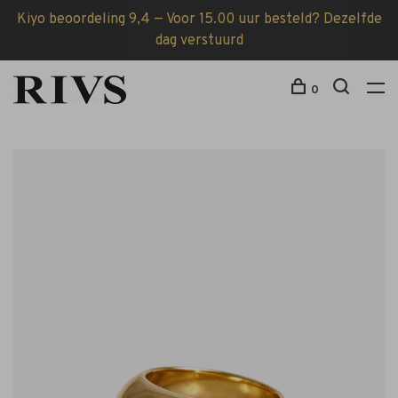
Kiyo beoordeling 9,4 — Voor 15.00 uur besteld? Dezelfde
dag verstuurd
0