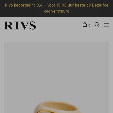
Kiyo beoordeling 9,4 — Voor 15.00 uur besteld? Dezelfde
dag verstuurd
0