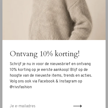
zilver en afgewerkt met een natuurlijke inleg van bone in
zachte ecrutint.
Het maanvormige ontwerp zorgt voor een sculpturale en
moderne uitstraling, terwijl de natuurlijke kleurstelling
moeiteloos combineert met zowel goud als neutrale
tinten. Een perfecte aanvulling op zowel je dagelijkse
sieradencollectie als je avondlook.
Ontvang 10% korting!
✔ Unieke maanvorm met natuurlijke uitstraling
✔ Inleg van natural bone
Schrijf je nu in voor de nieuwsbrief en ontvang
✔ Duurzaam en verfijnd design
10% korting op je eerste aankoop! Blijf op de
✔ Past bij elke gelegenheid
hoogte van de nieuwste items, trends en acties.
✔ Elegant als statement piece
Volg ons ook via Facebook & Instagram op
@rivsfashion
Heb je vragen of wil je combineren met andere items?
Stuur ons een WhatsApp op 06-13069593, mail naar
info@rivs.nl
of bel 072-7210960. Je bent ook welkom in
onze winkel in Alkmaar – Ritsevoort 21!