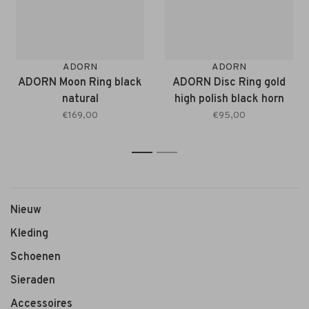
ADORN
ADORN
ADORN Moon Ring black
ADORN Disc Ring gold
natural
high polish black horn
€169,00
€95,00
1
2
Nieuw
Kleding
Schoenen
Sieraden
Accessoires