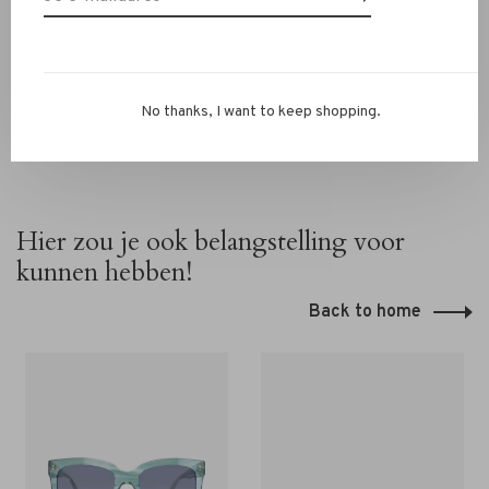
13069593, mail naar
info@rivs.nl
of bel 072-7210960. Of
kom langs in onze winkel in Alkmaar – Ritsevoort 21!
No thanks, I want to keep shopping.
Hier zou je ook belangstelling voor
kunnen hebben!
Back to home