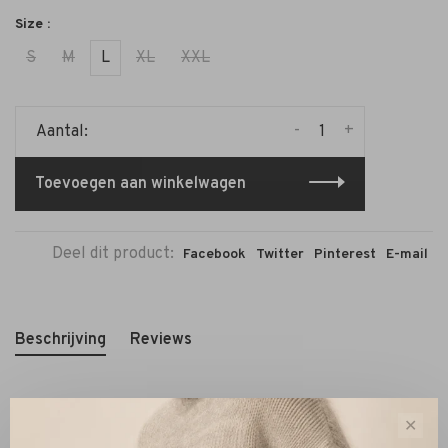
Size :
S
M
L
XL
XXL
-
+
Aantal:
Toevoegen aan winkelwagen
Deel dit product:
Facebook
Twitter
Pinterest
E-mail
Beschrijving
Reviews
✕
De Zenggi Denim Chambray Cargo Pants in mid blue is