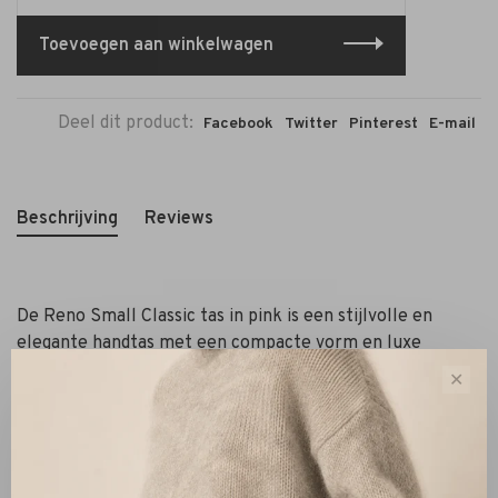
Toevoegen aan winkelwagen
Deel dit product:
Facebook
Twitter
Pinterest
E-mail
Beschrijving
Reviews
De Reno Small Classic tas in pink is een stijlvolle en
elegante handtas met een compacte vorm en luxe
uitstraling. De tas is uitgevoerd in hoogwaardig leer en
✕
afgewerkt met een opvallend goudkleurig detail aan de
voorzijde.
Het design combineert een moderne vorm met een