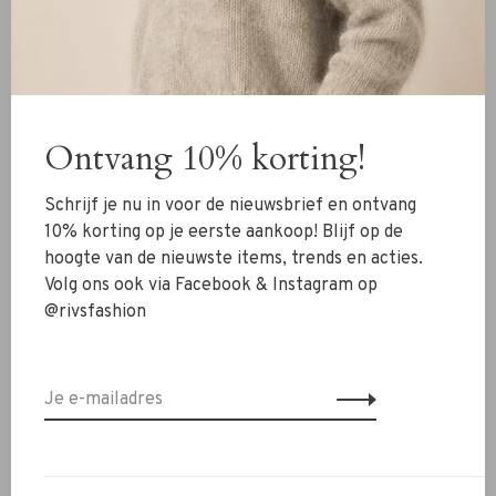
klassieke touch, waardoor deze tas perfect is voor zowel
dagelijks gebruik als een avondje uit. Dankzij het stevige
handvat draag je de tas comfortabel in de hand.
De compacte maat maakt deze tas ideaal voor je
essentiële items zoals telefoon, portemonnee en
Ontvang 10% korting!
sleutels, terwijl het design zorgt voor een verfijnde en
vrouwelijke look.
Schrijf je nu in voor de nieuwsbrief en ontvang
10% korting op je eerste aankoop! Blijf op de
✔ Compact en elegant design
hoogte van de nieuwste items, trends en acties.
✔ Gemaakt van hoogwaardig leer
Volg ons ook via Facebook & Instagram op
✔ Opvallend goudkleurig detail
@rivsfashion
✔ Stevig handvat
✔ Perfect voor dagelijks gebruik en avondlooks