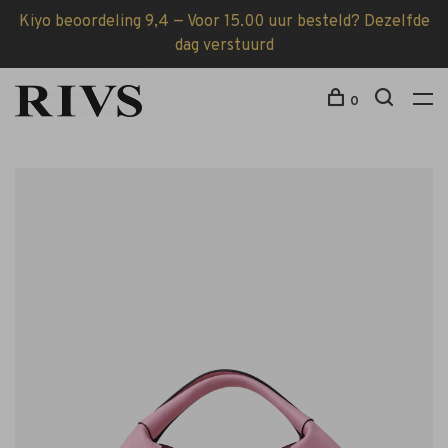
Kiyo beoordeling 9,4 — Voor 15.00 uur besteld? Dezelfde
dag verstuurd
0