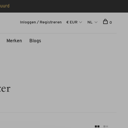
tuurd
Inloggen / Registreren
€ EUR
NL
0
Merken
Blogs
er