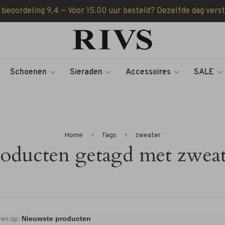
 beoordeling 9,4 — Voor 15.00 uur besteld? Dezelfde dag vers
Schoenen
Sieraden
Accessoires
SALE
Home
Tags
zweater
roducten getagd met zweat
ren op: