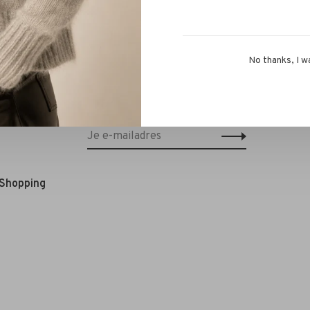
No thanks, I w
Schrijf je in voor onze nieuwsbrief en
ontvang 10% korting op je eerstvolgende
bestelling!*
 Shopping