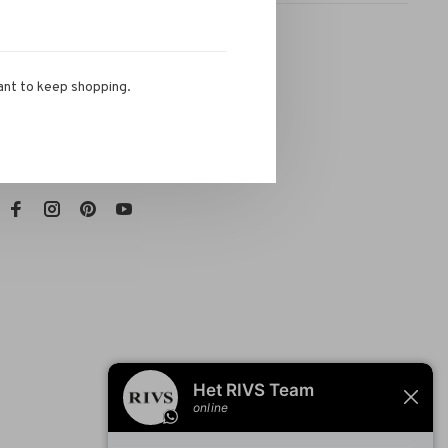
ant to keep shopping.
RIVS Store
Telefoon:
072-721 0960
E-mail:
info@rivs.nl