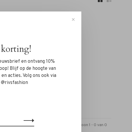
✕
korting!
n!...
nieuwsbrief en ontvang 10%
oop! Blijf op de hoogte van
en acties. Volg ons ook via
 @rivsfashion
Toon 1 - 0 van 0