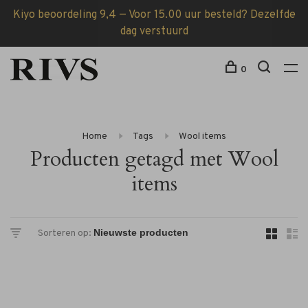
Kiyo beoordeling 9,4 — Voor 15.00 uur besteld? Dezelfde
dag verstuurd
0
Home
Tags
Wool items
Producten getagd met Wool
items
Sorteren op: