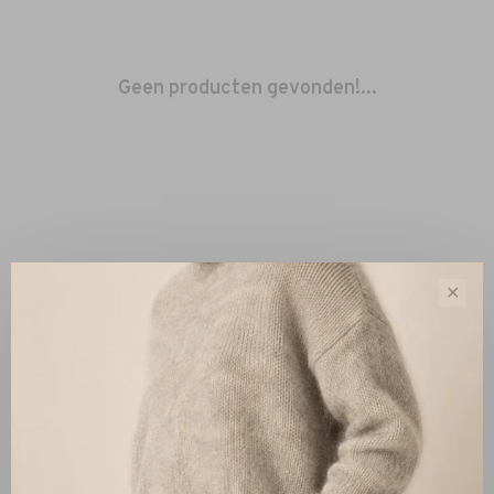
Geen producten gevonden!...
✕
Sorteren op:
Toon 1 - 0 van 0
Nieuw