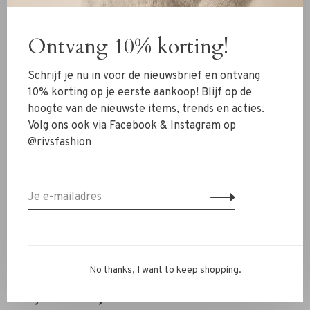
Kleding
Ontvang 10% korting!
Schoenen
Sieraden
Schrijf je nu in voor de nieuwsbrief en ontvang
Accessoires
10% korting op je eerste aankoop! Blijf op de
hoogte van de nieuwste items, trends en acties.
SALE
Volg ons ook via Facebook & Instagram op
@rivsfashion
RIVS Store
Over ons
Contact
Verzenden
Ruilen & retourneren
No thanks, I want to keep shopping.
Personal Styling / Private Shopping
Veelgestelde vragen