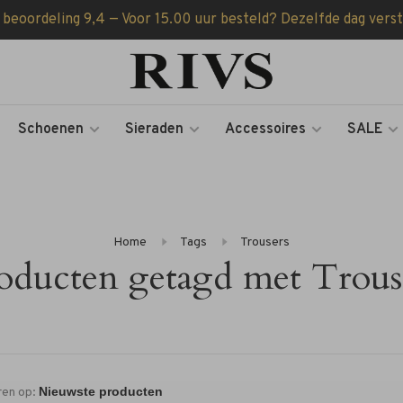
 beoordeling 9,4 — Voor 15.00 uur besteld? Dezelfde dag vers
Schoenen
Sieraden
Accessoires
SALE
Home
Tags
Trousers
oducten getagd met Trous
ren op: