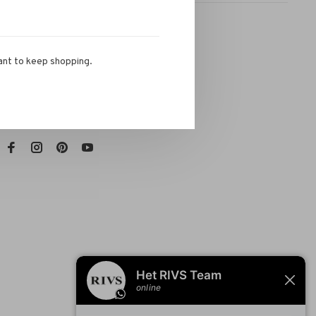
ant to keep shopping.
RIVS Store
Telefoon:
072-721 0960
E-mail:
info@rivs.nl