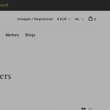
tuurd
Inloggen / Registreren
€ EUR
NL
0
Merken
Blogs
ers