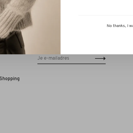
No thanks, I w
Schrijf je in voor onze nieuwsbrief en
ontvang 10% korting op je eerstvolgende
bestelling!*
 Shopping