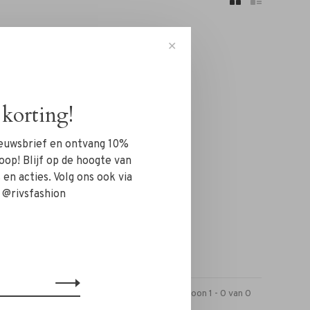
✕
korting!
n!...
nieuwsbrief en ontvang 10%
oop! Blijf op de hoogte van
en acties. Volg ons ook via
 @rivsfashion
Toon 1 - 0 van 0