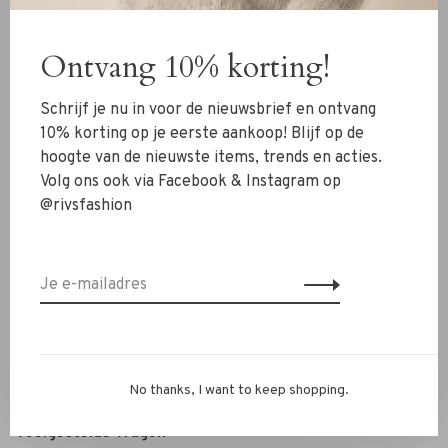
Kleding
Ontvang 10% korting!
Schoenen
Sieraden
Schrijf je nu in voor de nieuwsbrief en ontvang
Accessoires
10% korting op je eerste aankoop! Blijf op de
hoogte van de nieuwste items, trends en acties.
SALE
Volg ons ook via Facebook & Instagram op
@rivsfashion
RIVS Store
Over ons
Contact
Verzenden
Ruilen & retourneren
No thanks, I want to keep shopping.
Personal Styling / Private Shopping
Veelgestelde vragen