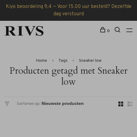
Kiyo beoordeling 9,4 — Voor 15.00 uur besteld? Dezelfde
dag verstuurd
0
Home
Tags
Sneaker low
Producten getagd met Sneaker
low
Sorteren op: