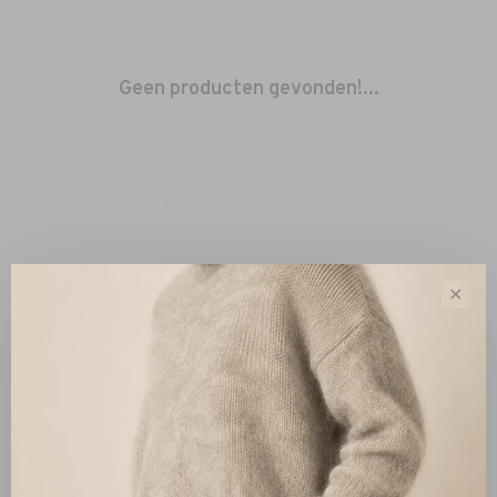
Geen producten gevonden!...
✕
Sorteren op:
Toon 1 - 0 van 0
Nieuw