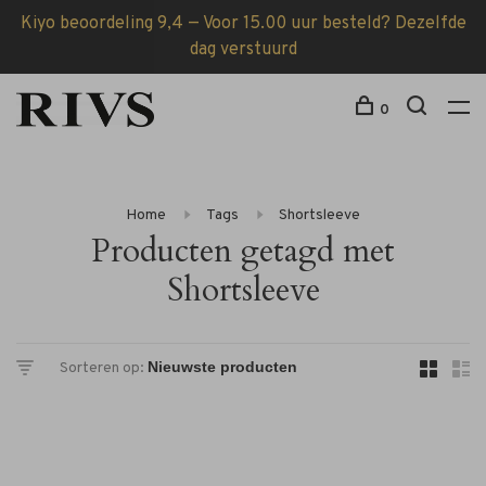
Kiyo beoordeling 9,4 — Voor 15.00 uur besteld? Dezelfde
dag verstuurd
0
Home
Tags
Shortsleeve
Producten getagd met
Shortsleeve
Sorteren op: