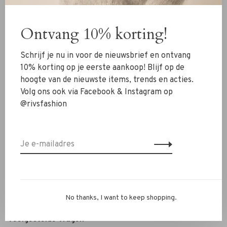
Kleding
Ontvang 10% korting!
Schoenen
Sieraden
Schrijf je nu in voor de nieuwsbrief en ontvang
Accessoires
10% korting op je eerste aankoop! Blijf op de
hoogte van de nieuwste items, trends en acties.
SALE
Volg ons ook via Facebook & Instagram op
@rivsfashion
RIVS Store
Over ons
Contact
Verzenden
Ruilen & retourneren
No thanks, I want to keep shopping.
Personal Styling / Private Shopping
Veelgestelde vragen