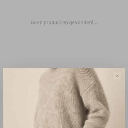
Geen producten gevonden!...
✕
Sorteren op:
Toon 1 - 0 van 0
Nieuw