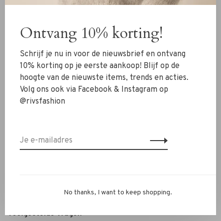
Kleding
Ontvang 10% korting!
Schoenen
Sieraden
Schrijf je nu in voor de nieuwsbrief en ontvang
Accessoires
10% korting op je eerste aankoop! Blijf op de
hoogte van de nieuwste items, trends en acties.
SALE
Volg ons ook via Facebook & Instagram op
@rivsfashion
RIVS Store
Over ons
Contact
Verzenden
Ruilen & retourneren
No thanks, I want to keep shopping.
Personal Styling / Private Shopping
Veelgestelde vragen