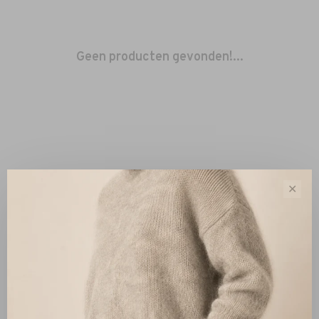
Geen producten gevonden!...
✕
Sorteren op:
Toon 1 - 0 van 0
Nieuw