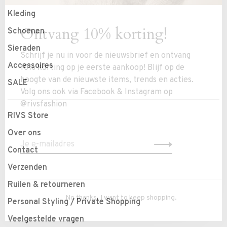
Kleding
Ontvang 10% korting!
Schoenen
Sieraden
Schrijf je nu in voor de nieuwsbrief en ontvang
Accessoires
10% korting op je eerste aankoop! Blijf op de
hoogte van de nieuwste items, trends en acties.
SALE
Volg ons ook via Facebook & Instagram op
@rivsfashion
RIVS Store
Over ons
Contact
Verzenden
Ruilen & retourneren
No thanks, I want to keep shopping.
Personal Styling / Private Shopping
Veelgestelde vragen