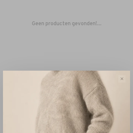
Geen producten gevonden!...
✕
Sorteren op:
Toon 1 - 0 van 0
Nieuw