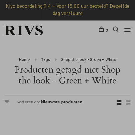
Kiyo beoordeling 9,4 — Voor 15.00 uur besteld? Dezelfde
dag verstuurd
0
Home
Tags
Shop the look - Green + White
Producten getagd met Shop
the look - Green + White
Sorteren op: