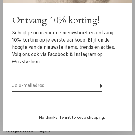
Kleding
Ontvang 10% korting!
Schoenen
Sieraden
Schrijf je nu in voor de nieuwsbrief en ontvang
Accessoires
10% korting op je eerste aankoop! Blijf op de
hoogte van de nieuwste items, trends en acties.
SALE
Volg ons ook via Facebook & Instagram op
@rivsfashion
RIVS Store
Over ons
Contact
Verzenden
Ruilen & retourneren
No thanks, I want to keep shopping.
Personal Styling / Private Shopping
Veelgestelde vragen