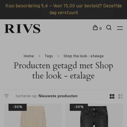
Kiyo beoordeling 9,4 — Voor 15.00 uur besteld? Dezelfde
dag verstuurd
0
Home
Tags
Shop the look - etalage
Producten getagd met Shop
the look - etalage
Sorteren op:
-30%
-30%