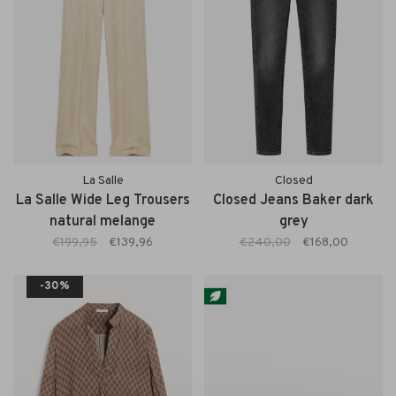
La Salle
Closed
La Salle Wide Leg Trousers
Closed Jeans Baker dark
natural melange
grey
€199,95
€139,96
€240,00
€168,00
-30%