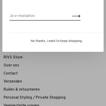
Nieuw
Kleding
Schoenen
Sieraden
Accessoires
No thanks, I want to keep shopping.
SALE
RIVS Store
Over ons
Contact
Verzenden
Ruilen & retourneren
Personal Styling / Private Shopping
Veelgestelde vragen