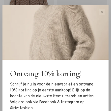
✕
Malene Birger
Malene Birger
Malene Birger Mabillon
Malene Birger Zoira Belt
Blouse mollo lined
black gold
€300,00
€210,00
€220,00
Ontvang 10% korting!
Sorteren op:
Schrijf je nu in voor de nieuwsbrief en ontvang
Toon 1 - 4 van 4
10% korting op je eerste aankoop! Blijf op de
hoogte van de nieuwste items, trends en acties.
Volg ons ook via Facebook & Instagram op
@rivsfashion