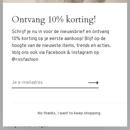
Kleding
Ontvang 10% korting!
Schoenen
Sieraden
Schrijf je nu in voor de nieuwsbrief en ontvang
Accessoires
10% korting op je eerste aankoop! Blijf op de
hoogte van de nieuwste items, trends en acties.
SALE
Volg ons ook via Facebook & Instagram op
@rivsfashion
RIVS Store
Over ons
Contact
Verzenden
Ruilen & retourneren
No thanks, I want to keep shopping.
Personal Styling / Private Shopping
Veelgestelde vragen