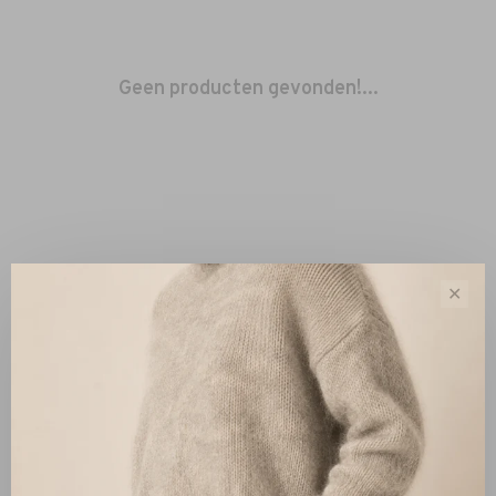
Geen producten gevonden!...
✕
Sorteren op:
Toon 1 - 0 van 0
Nieuw