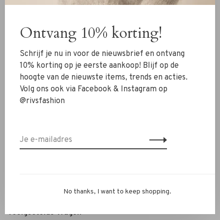
Kleding
Ontvang 10% korting!
Schoenen
Sieraden
Schrijf je nu in voor de nieuwsbrief en ontvang
Accessoires
10% korting op je eerste aankoop! Blijf op de
hoogte van de nieuwste items, trends en acties.
SALE
Volg ons ook via Facebook & Instagram op
@rivsfashion
RIVS Store
Over ons
Contact
Verzenden
Ruilen & retourneren
No thanks, I want to keep shopping.
Personal Styling / Private Shopping
Veelgestelde vragen