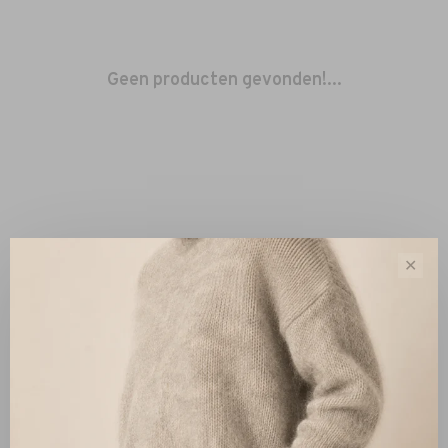
Geen producten gevonden!...
✕
Sorteren op:
Toon 1 - 0 van 0
Nieuw