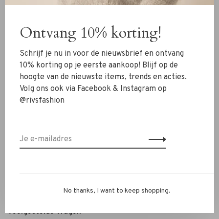
Kleding
Ontvang 10% korting!
Schoenen
Sieraden
Schrijf je nu in voor de nieuwsbrief en ontvang
Accessoires
10% korting op je eerste aankoop! Blijf op de
hoogte van de nieuwste items, trends en acties.
SALE
Volg ons ook via Facebook & Instagram op
@rivsfashion
RIVS Store
Over ons
Contact
Verzenden
Ruilen & retourneren
No thanks, I want to keep shopping.
Personal Styling / Private Shopping
Veelgestelde vragen