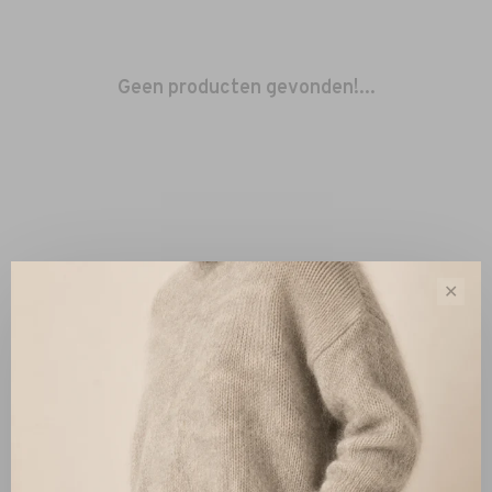
Geen producten gevonden!...
✕
Sorteren op:
Toon 1 - 0 van 0
Nieuw