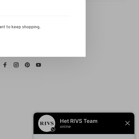
ant to keep shopping.
RIVS Store
Telefoon:
072-721 0960
E-mail:
info@rivs.nl