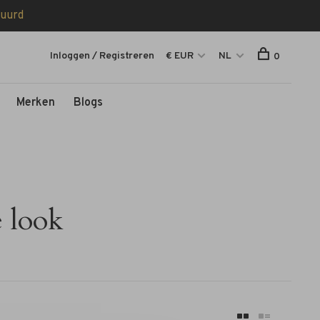
tuurd
Inloggen / Registreren
€ EUR
NL
0
Merken
Blogs
 look