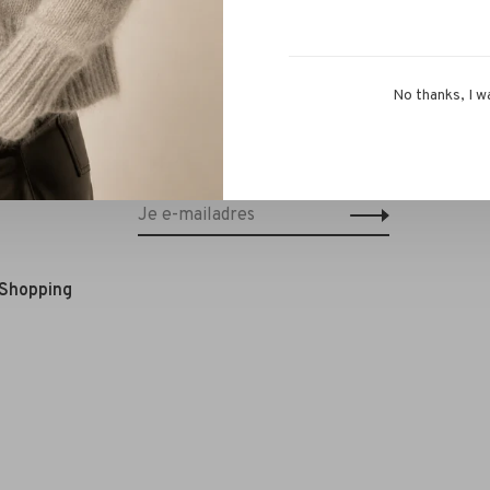
No thanks, I w
Schrijf je in voor onze nieuwsbrief en
ontvang 10% korting op je eerstvolgende
bestelling!*
 Shopping