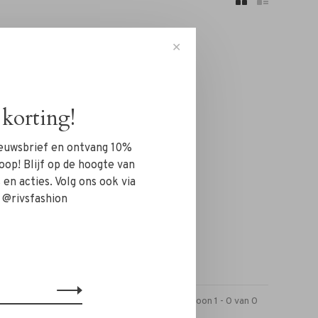
✕
korting!
n!...
nieuwsbrief en ontvang 10%
oop! Blijf op de hoogte van
en acties. Volg ons ook via
 @rivsfashion
Toon 1 - 0 van 0