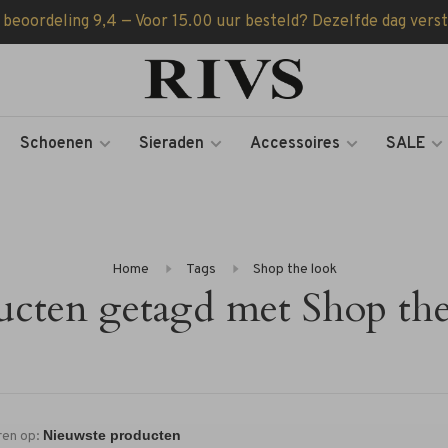
 beoordeling 9,4 — Voor 15.00 uur besteld? Dezelfde dag vers
Schoenen
Sieraden
Accessoires
SALE
Home
Tags
Shop the look
ucten getagd met Shop the
ren op: