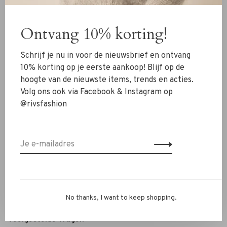
Kleding
Ontvang 10% korting!
Schoenen
Sieraden
Schrijf je nu in voor de nieuwsbrief en ontvang
Accessoires
10% korting op je eerste aankoop! Blijf op de
hoogte van de nieuwste items, trends en acties.
SALE
Volg ons ook via Facebook & Instagram op
@rivsfashion
RIVS Store
Over ons
Contact
Verzenden
Ruilen & retourneren
No thanks, I want to keep shopping.
Personal Styling / Private Shopping
Veelgestelde vragen