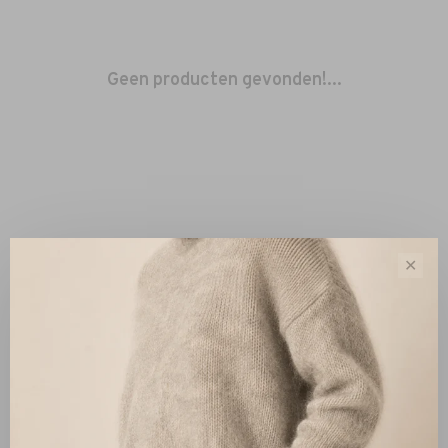
Geen producten gevonden!...
✕
Sorteren op:
Toon 1 - 0 van 0
Nieuw