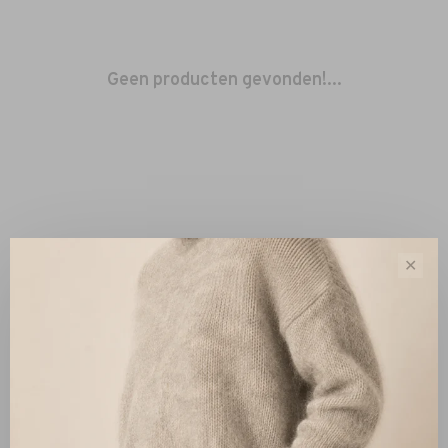
Geen producten gevonden!...
✕
Sorteren op:
Toon 1 - 0 van 0
Nieuw