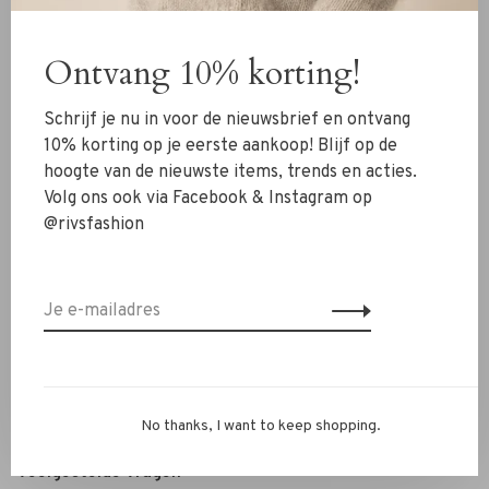
Kleding
Ontvang 10% korting!
Schoenen
Sieraden
Schrijf je nu in voor de nieuwsbrief en ontvang
Accessoires
10% korting op je eerste aankoop! Blijf op de
hoogte van de nieuwste items, trends en acties.
SALE
Volg ons ook via Facebook & Instagram op
@rivsfashion
RIVS Store
Over ons
Contact
Verzenden
Ruilen & retourneren
No thanks, I want to keep shopping.
Personal Styling / Private Shopping
Veelgestelde vragen