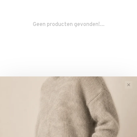
Geen producten gevonden!...
✕
Sorteren op:
Toon 1 - 0 van 0
Nieuw