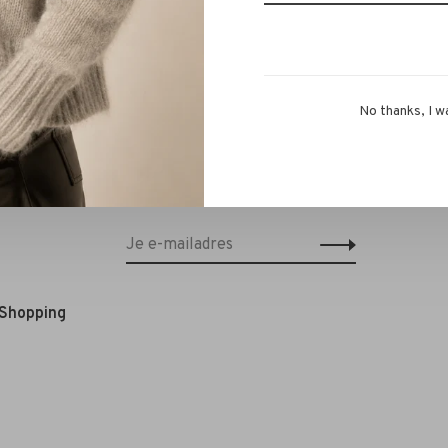
No thanks, I w
Schrijf je in voor onze nieuwsbrief en
ontvang 10% korting op je eerstvolgende
bestelling!*
 Shopping