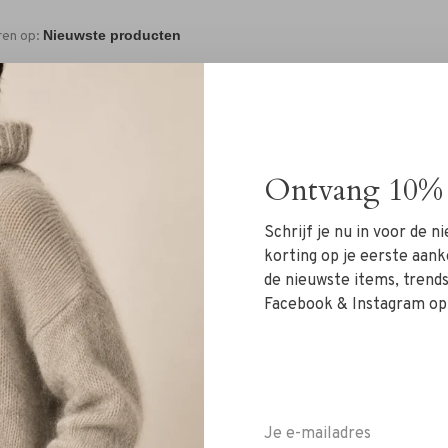
ren op:
Ontvang 10% 
Schrijf je nu in voor de 
Geen producten gevonde
korting op je eerste aank
de nieuwste items, trends 
Facebook & Instagram op