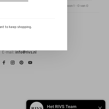
Toon 1 - 0 van 0
ant to keep shopping.
RIVS Store
Telefoon:
072-721 0960
E-mail:
info@rivs.nl