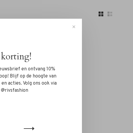
✕
korting!
nieuwsbrief en ontvang 10%
n!...
oop! Blijf op de hoogte van
en acties. Volg ons ook via
 @rivsfashion