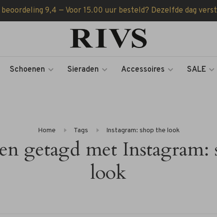
 beoordeling 9,4 — Voor 15.00 uur besteld? Dezelfde dag vers
Schoenen
Sieraden
Accessoires
SALE
Home
Tags
Instagram: shop the look
en getagd met Instagram: 
look