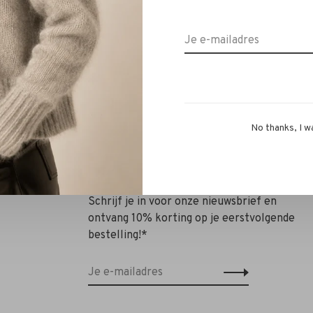
igh Heel Buckle Boot caffe
Panara High Heel Buckle B
€389,00
€272,30
€389,00
€272,30
No thanks, I w
Schrijf je in voor onze nieuwsbrief en
ontvang 10% korting op je eerstvolgende
bestelling!*