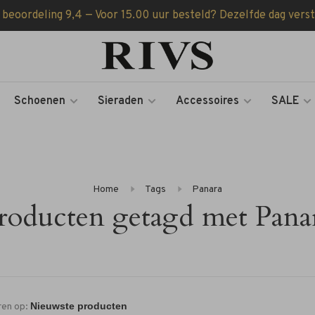
 beoordeling 9,4 — Voor 15.00 uur besteld? Dezelfde dag vers
Schoenen
Sieraden
Accessoires
SALE
Home
Tags
Panara
roducten getagd met Pana
ren op: