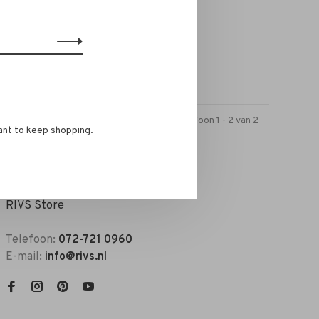
oot nero
Toon 1 - 2 van 2
ant to keep shopping.
RIVS Store
Telefoon:
072-721 0960
E-mail:
info@rivs.nl