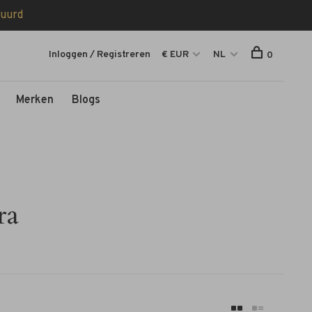
tuurd
Inloggen / Registreren
€ EUR
NL
0
Merken
Blogs
ra