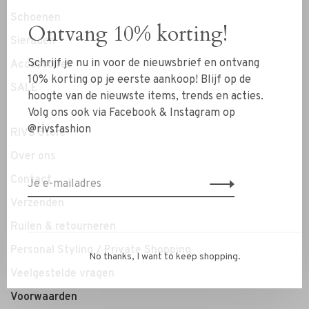
Schoenen
Ontvang 10% korting!
Sieraden
Schrijf je nu in voor de nieuwsbrief en ontvang
Accessoires
10% korting op je eerste aankoop! Blijf op de
SALE
hoogte van de nieuwste items, trends en acties.
Volg ons ook via Facebook & Instagram op
@rivsfashion
RIVS Store
Over ons
Contact
Verzenden
Ruilen & retourneren
Personal Styling / Private Shopping
No thanks, I want to keep shopping.
Veelgestelde vragen
Voorwaarden