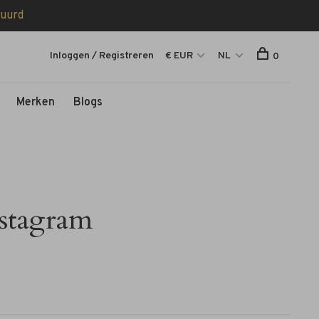
tuurd
Inloggen / Registreren
€ EUR
NL
0
Merken
Blogs
stagram