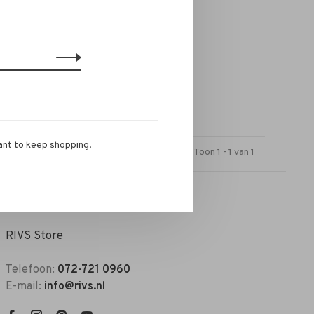
ant to keep shopping.
Toon 1 - 1 van 1
RIVS Store
Telefoon:
072-721 0960
E-mail:
info@rivs.nl