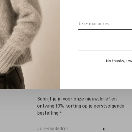
Panara
igh Heel Buckle Boot nero
€389,00
€272,30
No thanks, I w
Schrijf je in voor onze nieuwsbrief en
ontvang 10% korting op je eerstvolgende
bestelling!*