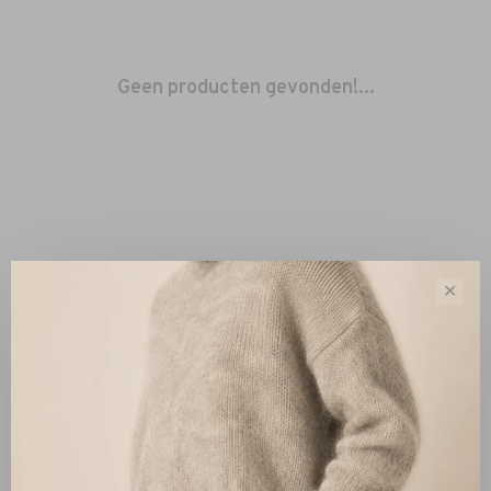
Geen producten gevonden!...
✕
Sorteren op:
Toon 1 - 0 van 0
Nieuw