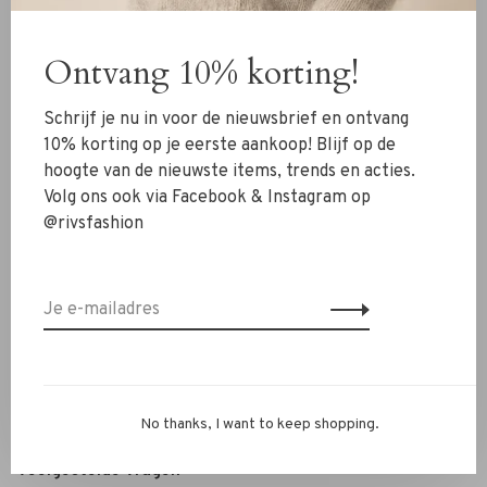
Kleding
Ontvang 10% korting!
Schoenen
Sieraden
Schrijf je nu in voor de nieuwsbrief en ontvang
Accessoires
10% korting op je eerste aankoop! Blijf op de
hoogte van de nieuwste items, trends en acties.
SALE
Volg ons ook via Facebook & Instagram op
@rivsfashion
RIVS Store
Over ons
Contact
Verzenden
Ruilen & retourneren
No thanks, I want to keep shopping.
Personal Styling / Private Shopping
Veelgestelde vragen