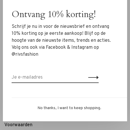
Schoenen
Ontvang 10% korting!
Sieraden
Schrijf je nu in voor de nieuwsbrief en ontvang
Accessoires
10% korting op je eerste aankoop! Blijf op de
SALE
hoogte van de nieuwste items, trends en acties.
Volg ons ook via Facebook & Instagram op
@rivsfashion
RIVS Store
Over ons
Contact
Verzenden
Ruilen & retourneren
Personal Styling / Private Shopping
No thanks, I want to keep shopping.
Veelgestelde vragen
Voorwaarden