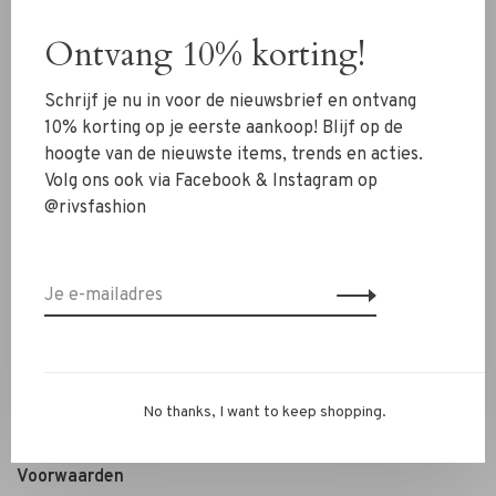
Schoenen
Ontvang 10% korting!
Sieraden
Schrijf je nu in voor de nieuwsbrief en ontvang
Accessoires
10% korting op je eerste aankoop! Blijf op de
SALE
hoogte van de nieuwste items, trends en acties.
Volg ons ook via Facebook & Instagram op
@rivsfashion
RIVS Store
Over ons
Contact
Verzenden
Ruilen & retourneren
Personal Styling / Private Shopping
No thanks, I want to keep shopping.
Veelgestelde vragen
Voorwaarden