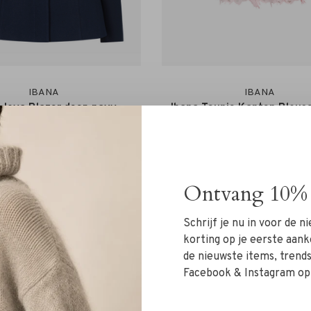
IBANA
IBANA
 Joya Blazer deep navy
Ibana Teunie Kanten Blouse
pink
€239,99
€189,99
Ontvang 10% 
Schrijf je nu in voor de 
korting op je eerste aank
de nieuwste items, trends 
Facebook & Instagram op