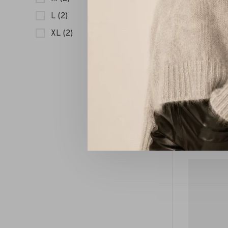
L
(2)
XL
(2)
Ibana Jal