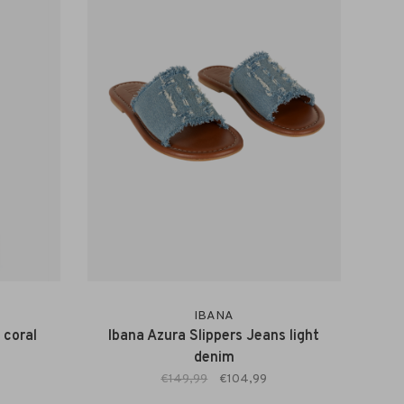
IBANA
 coral
Ibana Azura Slippers Jeans light
denim
€149,99
€104,99