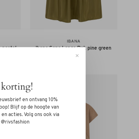
IBANA
 pastel
Ibana Sana Lange Rok pine green
✕
€129,99
korting!
nieuwsbrief en ontvang 10%
oop! Blijf op de hoogte van
en acties. Volg ons ook via
 @rivsfashion