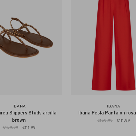
IBANA
IBANA
rea Slippers Studs arcilla
Ibana Pesla Pantalon rosa
brown
€159,99
€111,99
€159,99
€111,99