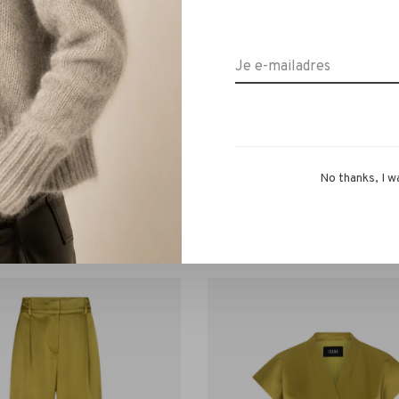
No thanks, I w
IBANA
IBANA
issa Suede Jack iced coffee
Ibana Jilas Suede Jack gol
€349,99
€329,99