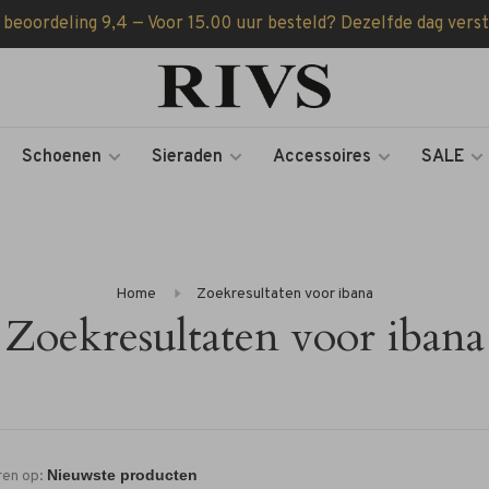
 beoordeling 9,4 — Voor 15.00 uur besteld? Dezelfde dag vers
Schoenen
Sieraden
Accessoires
SALE
Home
Zoekresultaten voor ibana
Zoekresultaten voor ibana
ren op: