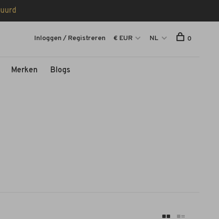
tuurd
Inloggen / Registreren
€ EUR
NL
0
Merken
Blogs