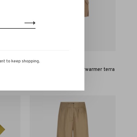
ant to keep shopping.
IBANA
d green
Ibana Junie Wollen Bodywarmer terra
beige
€269,99