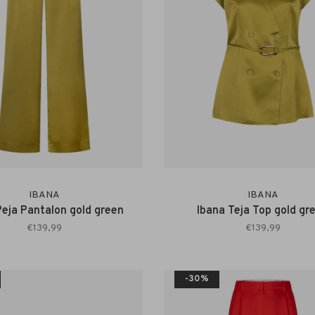
IBANA
IBANA
Peja Pantalon gold green
Ibana Teja Top gold gr
€139,99
€139,99
-30%