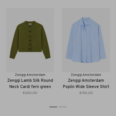
Zenggi Amsterdam
Zenggi Amsterdam
Zenggi Lamb Silk Round
Zenggi Amsterdam
Neck Cardi fern green
Poplin Wide Sleeve Shirt
sky blue
€260,00
€190,00
1
2