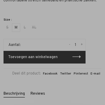
comfortabele stretch tailleband en praktische zakken.
Size :
S
M
L
XL
-
+
Aantal:
Toevoegen aan winkelwagen
Deel dit product:
Facebook
Twitter
Pinterest
E-mail
Beschrijving
Reviews