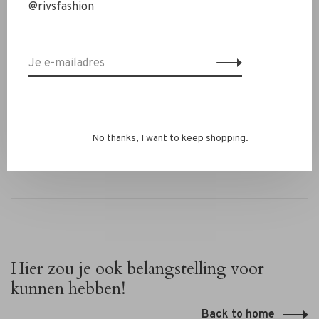
@rivsfashion
✔ Comfortabele stretch tailleband
✔ Praktische steekzakken
✔ Perfect als set met de Ibana Tamili top
Heb je vragen of wil je combineren met andere items?
Stuur ons een WhatsApp op 06-13069593, mail naar
info@rivs.nl
of bel 072-7210960. Je bent ook welkom in
onze winkel in Alkmaar – Ritsevoort 21!
No thanks, I want to keep shopping.
Hier zou je ook belangstelling voor
kunnen hebben!
Back to home