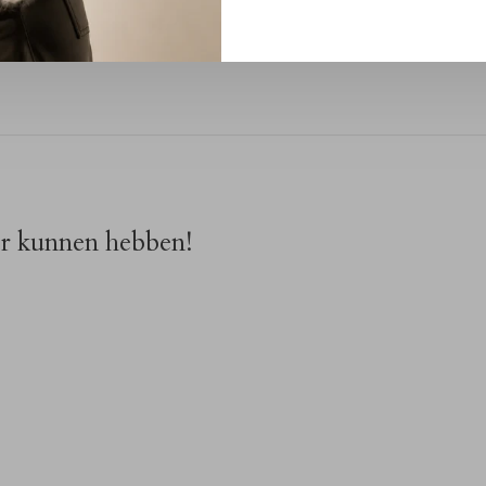
met ons RIVS-team via de chat of
info@rivs.nl
. We
or kunnen hebben!