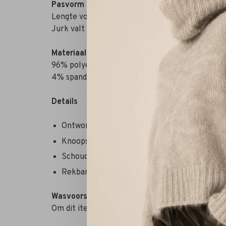
Pasvorm
Lengte voorkant bij maat EU 36, gemeten vanaf
Jurk valt normaal qua maat, neem je normale 
Materiaal
96% polyester
4% spandex
Details
Ontworpen voor losse pasvorm
Knoopsluiting aan de voorkant
Schoudervulling in elke schouder
Rekbare stof
Wasvoorschrift
Om dit item zo lang mogelijk mooi te houden rad