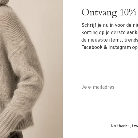
Ontvang 10% 
 het hoogste punt van de schouder: 78 cm
maat
Schrijf je nu in voor de 
korting op je eerste aank
de nieuwste items, trends 
Facebook & Instagram op
No thanks, I w
en wij aan deze professioneel te laten reinigen.