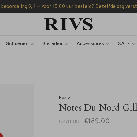
 beoordeling 9,4 — Voor 15.00 uur besteld? Dezelfde dag vers
Schoenen
Sieraden
Accessoires
SALE
Home
Notes Du Nord Gill
€189,00
€270,00