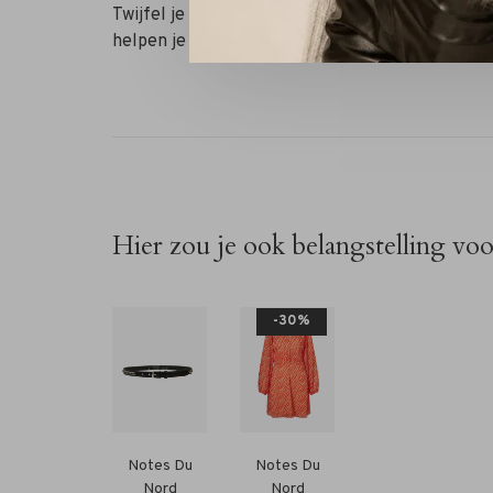
Twijfel je nog over je maat? Neem contact op 
helpen je graag verder!
Hier zou je ook belangstelling vo
-30%
Notes Du
Notes Du
Nord
Nord