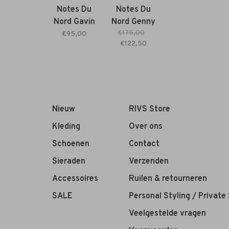
Notes Du
Notes Du
Nord Gavin
Nord Genny
€175,00
Leather
Recycled
€95,00
€122,50
Belt noir
Dress
zebra
Nieuw
RIVS Store
Kleding
Over ons
Schoenen
Contact
Sieraden
Verzenden
Accessoires
Ruilen & retourneren
SALE
Personal Styling / Private
Veelgestelde vragen