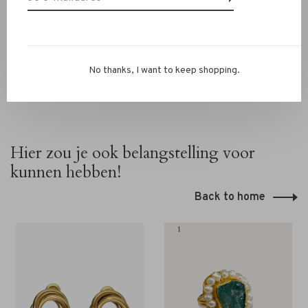
info@rivs.nl
of bel 072-7210960. Je bent ook welkom in
onze winkel in Alkmaar, Ritsevoort 21!
No thanks, I want to keep shopping.
Hier zou je ook belangstelling voor
kunnen hebben!
Back to home