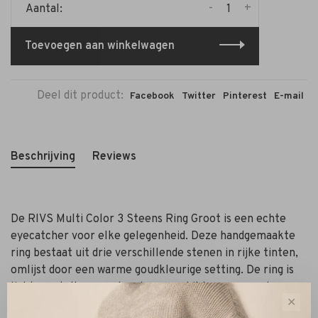
-
+
Aantal:
Toevoegen aan winkelwagen
Deel dit product:
Facebook
Twitter
Pinterest
E-mail
Beschrijving
Reviews
De RIVS Multi Color 3 Steens Ring Groot is een echte
eyecatcher voor elke gelegenheid. Deze handgemaakte
ring bestaat uit drie verschillende stenen in rijke tinten,
omlijst door een warme goudkleurige setting. De ring is
licht verstelbaar en daardoor geschikt voor meerdere
✕
maten. De ring is ongeveer 3 cm x 3 cm