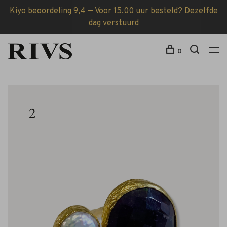
Kiyo beoordeling 9,4 — Voor 15.00 uur besteld? Dezelfde
dag verstuurd
0