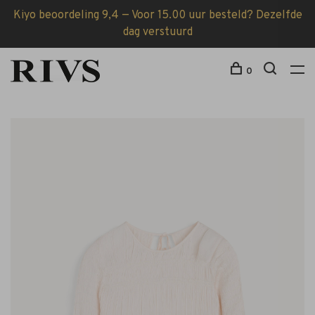
Kiyo beoordeling 9,4 — Voor 15.00 uur besteld? Dezelfde
dag verstuurd
0