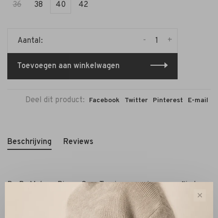
36
38
40
42
-
+
Aantal:
Toevoegen aan winkelwagen
Deel dit product:
Facebook
Twitter
Pinterest
E-mail
Beschrijving
Reviews
De By Malene Birger Ovas Top in cream is een verfijnde
✕
blouse met een vrouwelijke pasvorm en rijke
smockdetails. Deze top is uitgevoerd in een elastische